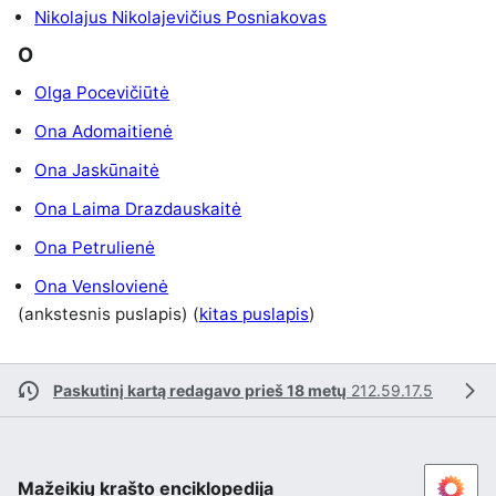
Nikolajus Nikolajevičius Posniakovas
O
Olga Pocevičiūtė
Ona Adomaitienė
Ona Jaskūnaitė
Ona Laima Drazdauskaitė
Ona Petrulienė
Ona Venslovienė
(ankstesnis puslapis) (
kitas puslapis
)
Paskutinį kartą redagavo prieš 18 metų
212.59.17.5
Mažeikių krašto enciklopedija