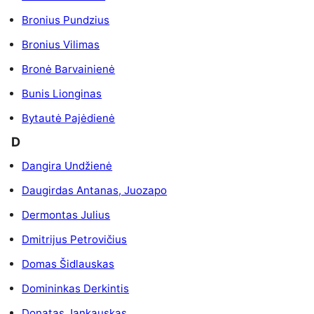
Bronius Pundzius
Bronius Vilimas
Bronė Barvainienė
Bunis Lionginas
Bytautė Pajėdienė
D
Dangira Undžienė
Daugirdas Antanas, Juozapo
Dermontas Julius
Dmitrijus Petrovičius
Domas Šidlauskas
Domininkas Derkintis
Donatas Jankauskas