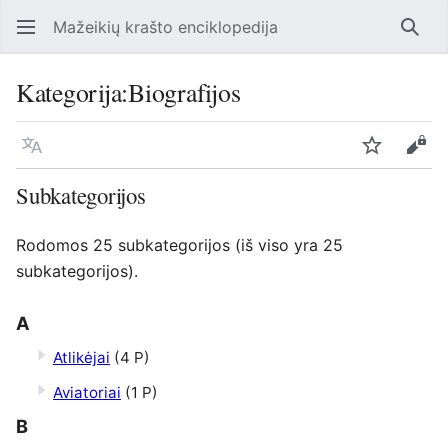
Mažeikių krašto enciklopedija
Ieško
Kategorija
:
Biografijos
Kalba
Stebėti
Perž
Subkategorijos
Rodomos 25 subkategorijos (iš viso yra 25
subkategorijos).
A
Atlikėjai
(4 P)
Aviatoriai
(1 P)
B