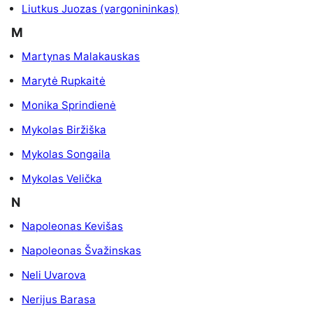
Liutkus Juozas (vargonininkas)
M
Martynas Malakauskas
Marytė Rupkaitė
Monika Sprindienė
Mykolas Biržiška
Mykolas Songaila
Mykolas Velička
N
Napoleonas Kevišas
Napoleonas Švažinskas
Neli Uvarova
Nerijus Barasa