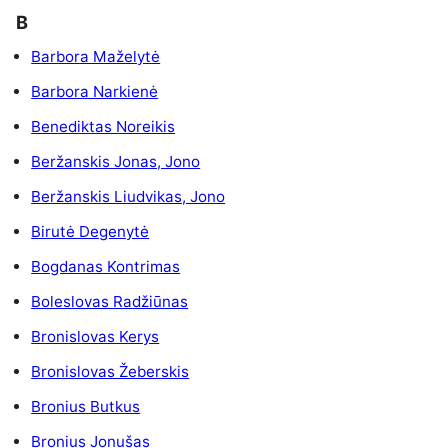
B
Barbora Maželytė
Barbora Narkienė
Benediktas Noreikis
Beržanskis Jonas, Jono
Beržanskis Liudvikas, Jono
Birutė Degenytė
Bogdanas Kontrimas
Boleslovas Radžiūnas
Bronislovas Kerys
Bronislovas Žeberskis
Bronius Butkus
Bronius Jonušas