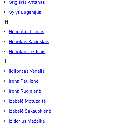
Grigiškis Antanas
Gylys Eugenijus
H
Helmutas Lisinas
Henrikas Kačinskas
Henrikas Lizdenis
I
Ildifonsas Venalis
Irena Paulienė
Irena Ruginienė
Izabelė Motuzaitė
Izabelė Šakauskienė
Izidorius Mažeika