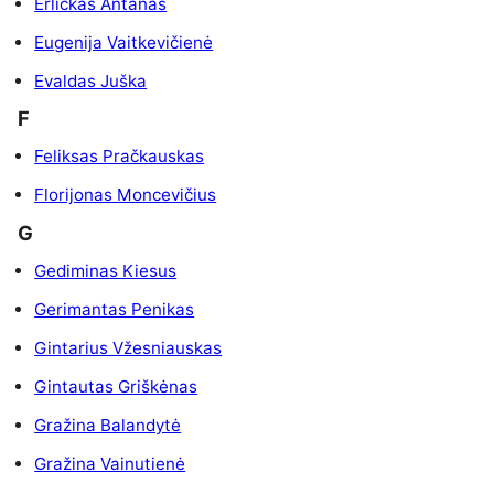
Erlickas Antanas
Eugenija Vaitkevičienė
Evaldas Juška
F
Feliksas Pračkauskas
Florijonas Moncevičius
G
Gediminas Kiesus
Gerimantas Penikas
Gintarius Vžesniauskas
Gintautas Griškėnas
Gražina Balandytė
Gražina Vainutienė