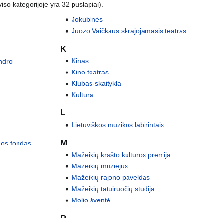
iso kategorijoje yra 32 puslapiai).
Jokūbinės
Juozo Vaičkaus skrajojamasis teatras
K
Kinas
andro
Kino teatras
Klubas-skaitykla
Kultūra
L
Lietuviškos muzikos labirintais
M
mos fondas
Mažeikių krašto kultūros premija
Mažeikių muziejus
Mažeikių rajono paveldas
Mažeikių tatuiruočių studija
Molio šventė