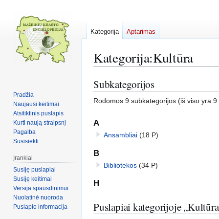
Kategorija
Aptarimas
Kategorija
:
Kultūra
Subkategorijos
Pereiti
Jump
į
to
Pradžia
Rodomos 9 subkategorijos (iš viso yra 9 
navigaciją
search
Naujausi keitimai
Atsitiktinis puslapis
A
Kurti naują straipsnį
Pagalba
Ansambliai
(18 P)
Susisiekti
B
Įrankiai
Bibliotekos
(34 P)
Susiję puslapiai
Susiję keitimai
H
Versija spausdinimui
Nuolatinė nuoroda
Puslapiai kategorijoje „Kultūra
Puslapio informacija