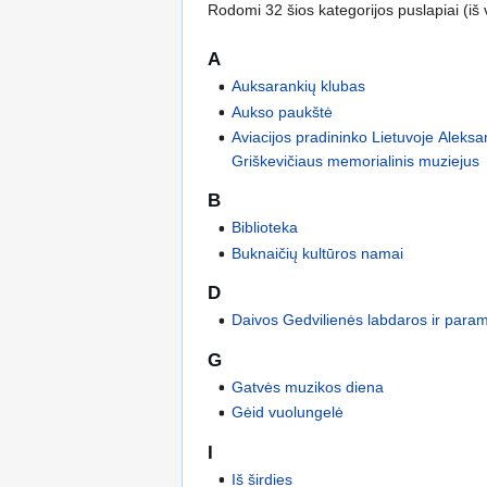
Rodomi 32 šios kategorijos puslapiai (iš v
A
Auksarankių klubas
Aukso paukštė
Aviacijos pradininko Lietuvoje Aleks
Griškevičiaus memorialinis muziejus
B
Biblioteka
Buknaičių kultūros namai
D
Daivos Gedvilienės labdaros ir para
G
Gatvės muzikos diena
Gėid vuolungelė
I
Iš širdies