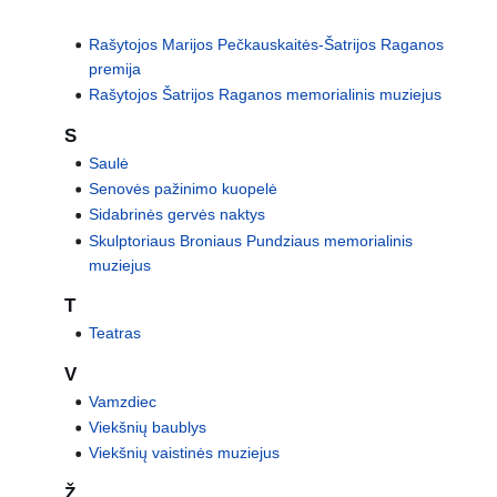
Rašytojos Marijos Pečkauskaitės-Šatrijos Raganos
premija
Rašytojos Šatrijos Raganos memorialinis muziejus
S
Saulė
Senovės pažinimo kuopelė
Sidabrinės gervės naktys
Skulptoriaus Broniaus Pundziaus memorialinis
muziejus
T
Teatras
V
Vamzdiec
Viekšnių baublys
Viekšnių vaistinės muziejus
Ž