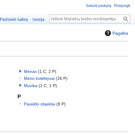
Sukurti paskyrą
Prisijungti
P
Peržiūrėti šaltinį
Istorija
a
i
Pagalba
e
š
k
a
Menas
(1 C, 2 P)
Meno kolektyvai
(26 P)
Muzika
(1 C, 1 P)
P
Paveldo objektai
(8 P)