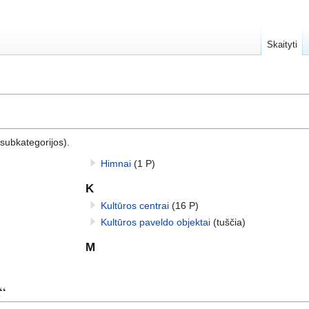
Skaityti
subkategorijos).
Himnai
(1 P)
K
Kultūros centrai
(16 P)
Kultūros paveldo objektai
(tuščia)
M
“