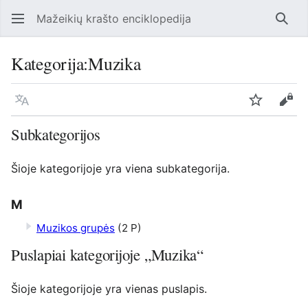
Mažeikių krašto enciklopedija
Ieško
Kategorija
:
Muzika
Kalba
Stebėti
Perž
Subkategorijos
Šioje kategorijoje yra viena subkategorija.
M
Muzikos grupės
(2 P)
Puslapiai kategorijoje „Muzika“
Šioje kategorijoje yra vienas puslapis.