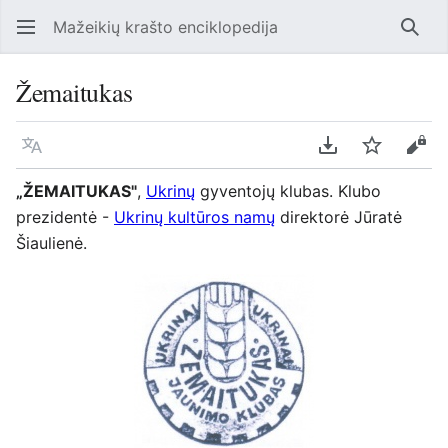
Mažeikių krašto enciklopedija
Ieško
Žemaitukas
Kalba
Parsisiųsti kaip
Stebėti
Perž
„ŽEMAITUKAS"
,
Ukrinų
gyventojų klubas. Klubo
prezidentė -
Ukrinų kultūros namų
direktorė Jūratė
Šiaulienė.