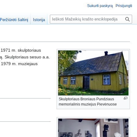
Sukurti paskyrą
Prisijungti
P
Peržiūrėti šaltinį
Istorija
a
i
e
š
 1971 m. skulptoriaus
k
. Skulptoriaus sesuo a.a.
a
o 1979 m. muziejaus
Skulptoriaus Broniaus Pundziaus
memorialinis muziejus Pievėnuose