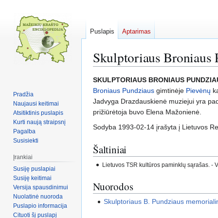
Puslapis
Aptarimas
Skulptoriaus Broniaus 
Pereiti
Jump
SKULPTORIAUS BRONIAUS PUNDZIA
į
to
Broniaus Pundziaus
gimtinėje
Pievėnų
ka
Pradžia
navigaciją
search
Jadvyga Drazdauskienė muziejui yra pad
Naujausi keitimai
prižiūrėtoja buvo Elena Mažonienė.
Atsitiktinis puslapis
Kurti naują straipsnį
Sodyba 1993-02-14 įrašyta į Lietuvos Re
Pagalba
Susisiekti
Šaltiniai
Įrankiai
Lietuvos TSR kultūros paminklų sąrašas. - V.,
Susiję puslapiai
Susiję keitimai
Nuorodos
Versija spausdinimui
Nuolatinė nuoroda
Skulptoriaus B. Pundziaus memoriali
Puslapio informacija
Cituoti šį puslapį