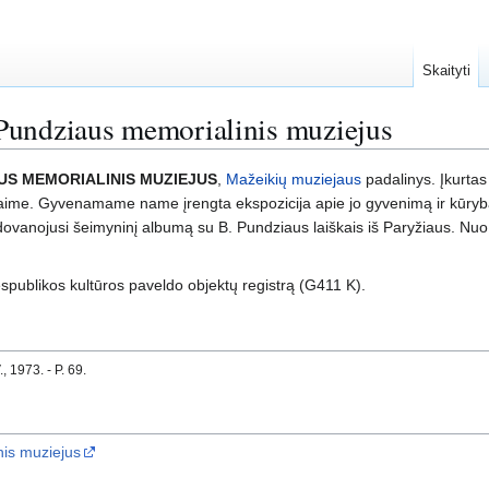
Skaityti
Pundziaus memorialinis muziejus
US MEMORIALINIS MUZIEJUS
,
Mažeikių muziejaus
padalinys. Įkurtas
ime. Gyvenamame name įrengta ekspozicija apie jo gyvenimą ir kūrybą
ovanojusi šeimyninį albumą su B. Pundziaus laiškais iš Paryžiaus. Nu
spublikos kultūros paveldo objektų registrą (G411 K).
 1973. - P. 69.
nis muziejus