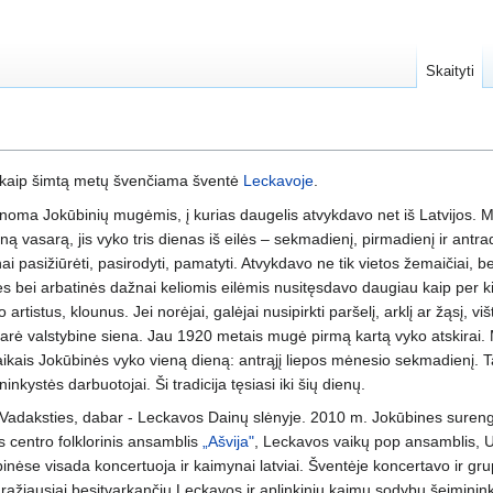
Skaityti
u kaip šimtą metų švenčiama šventė
Leckavoje
.
noma Jokūbinių mugėmis, į kurias daugelis atvykdavo net iš Latvijos. Mu
vasarą, jis vyko tris dienas iš eilės – sekmadienį, pirmadienį ir antradi
 pasižiūrėti, pasirodyti, pamatyti. Atvykdavo ne tik vietos žemaičiai, be
s bei arbatinės dažnai keliomis eilėmis nusitęsdavo daugiau kaip per kilo
artistus, klounus. Jei norėjai, galėjai nusipirkti paršelį, arklį ar žąsį, vi
ė valstybine siena. Jau 1920 metais mugė pirmą kartą vyko atskirai. Mu
aikais Jokūbinės vyko vieną dieną: antrąjį liepos mėnesio sekmadienį. T
nkystės darbuotojai. Ši tradicija tęsiasi iki šių dienų.
 Vadaksties, dabar - Leckavos Dainų slėnyje. 2010 m. Jokūbines sure
 centro folklorinis ansamblis
„Ašvija"
, Leckavos vaikų pop ansamblis, U
binėse visada koncertuoja ir kaimynai latviai. Šventėje koncertavo ir g
ražiausiai besitvarkančių Leckavos ir aplinkinių kaimų sodybų šeiminink