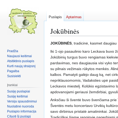
Puslapis
Aptarimas
Jokūbinės
Pereiti
Jump
JOKŪBINĖS
, tradicinė, kasmet daugia
į
to
Pradžia
Iki 1-ojo pasaulinio karo Leckava buvo ži
navigaciją
search
Naujausi keitimai
Jokūbinių turgus buvo rengiamas kiekvieną 
Atsitiktinis puslapis
pardavimas, nes daugiausia visi vyko tenai
Kurti naują straipsnį
su pilnais vežimais rūkytos menkės. Alinė
Pagalba
kalbos. Pamatyti galėjo daug ką, net cirko 
Susisiekti
nepriklausomomis, Vadaksties upė pasidar
Įrankiai
Leckavos miestelį. Kolūkio egzistavimo l
Susiję puslapiai
apdovanojami geriausi žemdirbiai, gyvulini
Susiję keitimai
Anksčiau ši šventė buvo švenčiama prie
Versija spausdinimui
Šventės metu koncertavo Urvikių kultūros
Nuolatinė nuoroda
savo dirbinius pristatė amatininkai. Jokū
Puslapio informacija
Cituoti šį puslapį
Tradiciškai šiame renginyje pagerbiami g