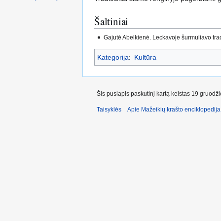
Šaltiniai
Gajutė Abelkienė. Leckavoje šurmuliavo tradic
Kategorija
:
Kultūra
Šis puslapis paskutinį kartą keistas 19 gruodž
Taisyklės
Apie Mažeikių krašto enciklopedija