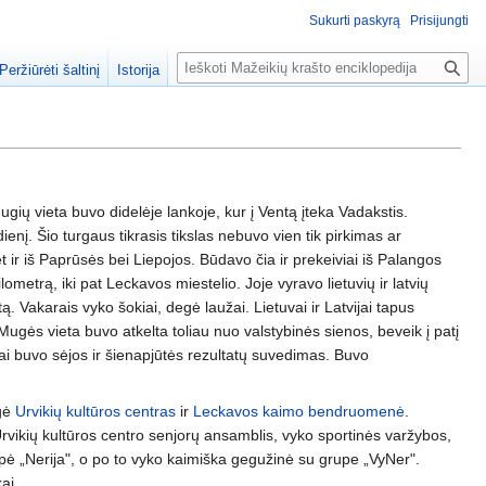
Sukurti paskyrą
Prisijungti
P
Peržiūrėti šaltinį
Istorija
a
i
e
š
k
a
gių vieta buvo didelėje lankoje, kur į Ventą įteka Vadakstis.
enį. Šio turgaus tikrasis tikslas nebuvo vien tik pirkimas ar
t ir iš Paprūsės bei Liepojos. Būdavo čia ir prekeiviai iš Palangos
metrą, iki pat Leckavos miestelio. Joje vyravo lietuvių ir latvių
štą. Vakarais vyko šokiai, degė laužai. Lietuvai ir Latvijai tapus
gės vieta buvo atkelta toliau nuo valstybinės sienos, beveik į patį
ai buvo sėjos ir šienapjūtės rezultatų suvedimas. Buvo
ngė
Urvikių kultūros centras
ir
Leckavos kaimo bendruomenė
.
rvikių kultūros centro senjorų ansamblis, vyko sportinės varžybos,
rupė „Nerija", o po to vyko kaimiška gegužinė su grupe „VyNer".
ai.