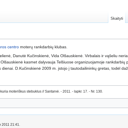
Skaityti
ūros centro
moterų rankdarbių klubas.
lienė, Danutė Kučinskienė, Vida Olšauskienė. Virbalais ir vąšeliu neria r
V.Olšauskienė kasmet dalyvauja Telšiuose organizuojamoje rankdarbių pa
 dienai. D.Kučinskienė 2009 m. įstojo į tautodailininkų gretas, todėl da
ria moteriškus stebuklus // Santarvė. - 2011. - lapkr. 17. - Nr. 130.
io 2011 21:41.