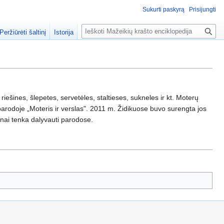
Sukurti paskyrą
Prisijungti
P
Peržiūrėti šaltinį
Istorija
a
i
e
š
k
a
iešines, šlepetes, servetėles, staltieses, sukneles ir kt. Moterų
rodoje „Moteris ir verslas". 2011 m. Židikuose buvo surengta jos
žnai tenka dalyvauti parodose.