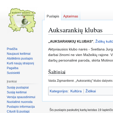
Puslapis
Aptarimas
Auksarankių klubas
Pereiti
Jump
„AUKSARANKIŲ KLUBAS"
,
Židikų kult
į
to
Pradžia
Aktyviausios klubo narės - Svetlana Jurge
navigaciją
search
Naujausi keitimai
darbai žinomi ne vien Mažeikių rajone. 
Atsitiktinis puslapis
darbų personalinė paroda, skirta Motinos
Kurti naują straipsnį
Pagalba
Šaltiniai
Susisiekti
Vaida Zigmantienė. „Auksrankių" klubo dalyvės ku
Įrankiai
Susiję puslapiai
Kategorijos
:
Kultūra
Židikai
Susiję keitimai
Versija spausdinimui
Nuolatinė nuoroda
Puslapio informacija
Šis puslapis paskutinį kartą keistas 19 lapkrič
Cituoti šį puslapį