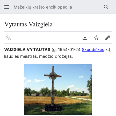
Mažeikių krašto enciklopedija
Ieško
Vytautas Vaizgiela
Kalba
Parsisiųsti kaip
Stebėti
Perž
VAIZGIELA VYTAUTAS
(g. 1954-01-24
Skuodiškės
k.),
liaudies meistras, medžio drožėjas.