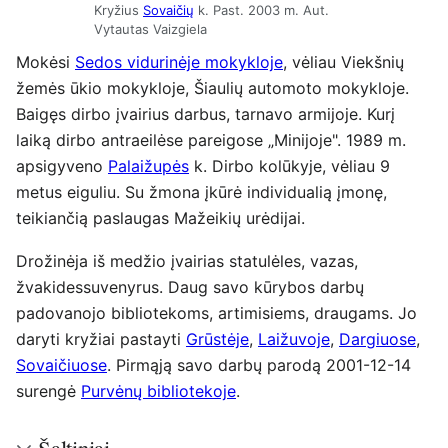
Kryžius
Sovaičių
k. Past. 2003 m. Aut.
Vytautas Vaizgiela
Mokėsi
Sedos vidurinėje mokykloje
, vėliau Viekšnių
žemės ūkio mokykloje, Šiaulių automoto mokykloje.
Baigęs dirbo įvairius darbus, tarnavo armijoje. Kurį
laiką dirbo antraeilėse pareigose „Minijoje". 1989 m.
apsigyveno
Palaižupės
k. Dirbo kolūkyje, vėliau 9
metus eiguliu. Su žmona įkūrė individualią įmonę,
teikiančią paslaugas Mažeikių urėdijai.
Drožinėja iš medžio įvairias statulėles, vazas,
žvakidessuvenyrus. Daug savo kūrybos darbų
padovanojo bibliotekoms, artimisiems, draugams. Jo
daryti kryžiai pastayti
Grūstėje
,
Laižuvoje
,
Dargiuose
,
Sovaičiuose
. Pirmąją savo darbų parodą 2001-12-14
surengė
Purvėnų bibliotekoje
.