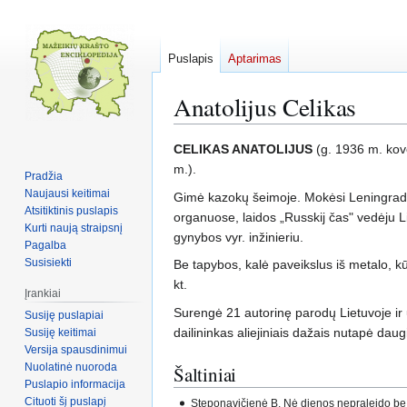
Puslapis
Aptarimas
Anatolijus Celikas
Pereiti
Jump
CELIKAS ANATOLIJUS
(g. 1936 m. kovo
į
to
m.).
Pradžia
navigaciją
search
Naujausi keitimai
Gimė kazokų šeimoje. Mokėsi Leningrado 
Atsitiktinis puslapis
organuose, laidos „Russkij čas" vedėju L
Kurti naują straipsnį
gynybos vyr. inžinieriu.
Pagalba
Susisiekti
Be tapybos, kalė paveikslus iš metalo, kū
kt.
Įrankiai
Surengė 21 autorinę parodų Lietuvoje ir u
Susiję puslapiai
dailininkas aliejiniais dažais nutapė daug
Susiję keitimai
Versija spausdinimui
Nuolatinė nuoroda
Šaltiniai
Puslapio informacija
Cituoti šį puslapį
Steponavičienė B. Nė dienos nepraleido be mo