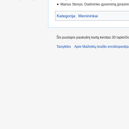
Marius Stonys. Dailininko gyvenimą įprasmino j
Kategorija
:
Menininkai
Šis puslapis paskutinį kartą keistas 30 lapkrič
Taisyklės
Apie Mažeikių krašto enciklopedija