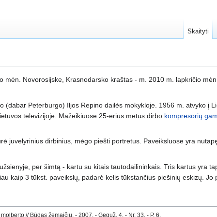
Skaityti
 mėn. Novorosijske, Krasnodarsko kraštas - m. 2010 m. lapkričio mėn.)
(dabar Peterburgo) Iljos Repino dailės mokykloje. 1956 m. atvyko į L
ietuvos televizijoje. Mažeikiuose 25-erius metus dirbo
kompresorių gam
rė juvelyrinius dirbinius, mėgo piešti portretus. Paveiksluose yra nuta
žsienyje, per šimtą - kartu su kitais tautodailininkais. Tris kartus yra
iau kaip 3 tūkst. paveikslų, padarė kelis tūkstančius piešinių eskizų. Jo
lberto // Būdas žemaičių. - 2007. - Geguž. 4. - Nr. 33. - P. 6.