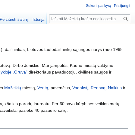
Sukurti paskyrą
Prisijungti
P
Peržiūrėti šaltinį
Istorija
a
i
e
š
, dailininkas, Lietuvos tautodailininkų sąjungos narys (nuo 1968
k
a
ietuvą. Dirbo Joniškio, Marijampolės, Kauno miestų valdymo
ykloje „Oruva"
direktoriaus pavaduotoju, civilinės saugos ir
pęs
Mažeikių
miestą,
Ventą
, pavenčius,
Vadakstį
,
Renavą
,
Naikius
ir
 tapęs šalies parodų laureatu. Per 60 savo kūrybinės veiklos metų
 paveikslai pasiekė 40 pasaulio šalių.