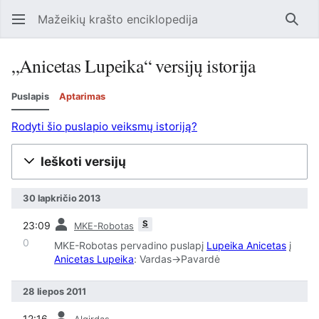
Mažeikių krašto enciklopedija
Ieško
„Anicetas Lupeika“ versijų istorija
Puslapis
Aptarimas
Rodyti šio puslapio veiksmų istoriją?
Ieškoti versijų
30 lapkričio 2013
pask
S
23:09
MKE-Robotas
0
MKE-Robotas pervadino puslapį
Lupeika Anicetas
į
Anicetas Lupeika
: Vardas->Pavardė
28 liepos 2011
pask
12:16
Algirdas