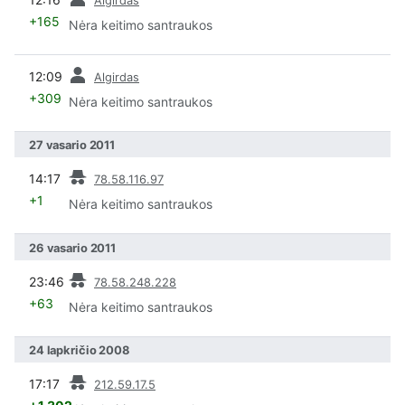
+165
Nėra keitimo santraukos
pask
12:09
Algirdas
+309
Nėra keitimo santraukos
27 vasario 2011
pask
14:17
78.58.116.97
+1
Nėra keitimo santraukos
26 vasario 2011
pask
23:46
78.58.248.228
+63
Nėra keitimo santraukos
24 lapkričio 2008
pask
17:17
212.59.17.5