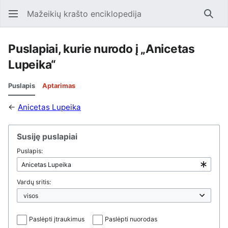
Mažeikių krašto enciklopedija
Ieško
Puslapiai, kurie nurodo į „Anicetas
Lupeika“
Puslapis
Aptarimas
←
Anicetas Lupeika
Susiję puslapiai
Puslapis:
Vardų sritis:
Paslėpti įtraukimus
Paslėpti nuorodas