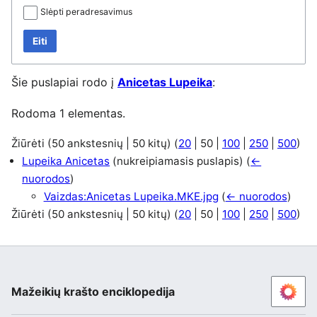
Slėpti peradresavimus
Eiti
Šie puslapiai rodo į
Anicetas Lupeika
:
Rodoma 1 elementas.
Žiūrėti (
50 ankstesnių
|
50 kitų
) (
20
|
50
|
100
|
250
|
500
)
Lupeika Anicetas
(nukreipiamasis puslapis)
(
←
nuorodos
)
Vaizdas:Anicetas Lupeika.MKE.jpg
(
← nuorodos
)
Žiūrėti (
50 ankstesnių
|
50 kitų
) (
20
|
50
|
100
|
250
|
500
)
Mažeikių krašto enciklopedija