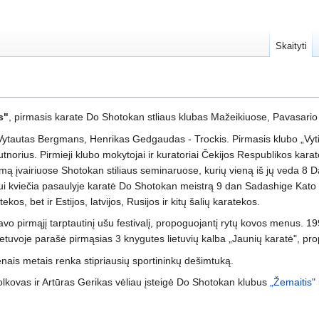
Skaityti
s"
, pirmasis karate Do Shotokan stliaus klubas Mažeikiuose, Pavasario
ytautas Bergmans, Henrikas Gedgaudas - Trockis. Pirmasis klubo „Vyti
norius. Pirmieji klubo mokytojai ir kuratoriai Čekijos Respublikos karatė 
umą įvairiuose Shotokan stiliaus seminaruose, kurių vieną iš jų veda 8
mui kviečia pasaulyje karatė Do Shotokan meistrą 9 dan Sadashige Kato (
ekos, bet ir Estijos, latvijos, Rusijos ir kitų šalių karatekos.
o pirmąjį tarptautinį ušu festivalį, propoguojantį rytų kovos menus. 19
ietuvoje parašė pirmąsias 3 knygutes lietuvių kalba „Jaunių karatė", pro
enais metais renka stipriausių sportininkų dešimtuką.
Volkovas ir Artūras Gerikas vėliau įsteigė Do Shotokan klubus
„Žemaitis"