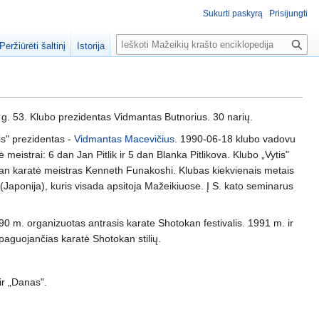
Sukurti paskyrą
Prisijungti
P
Peržiūrėti šaltinį
Istorija
a
i
e
š
 g. 53. Klubo prezidentas Vidmantas Butnorius. 30 narių.
k
a
s" prezidentas -
Vidmantas Macevičius
. 1990-06-18 klubo vadovu
meistrai: 6 dan Jan Pitlik ir 5 dan Blanka Pitlikova. Klubo „Vytis"
 Dan karatė meistras Kenneth Funakoshi. Klubas kiekvienais metais
Japonija), kuris visada apsitoja Mažeikiuose. Į S. kato seminarus
90 m. organizuotas antrasis karate Shotokan festivalis. 1991 m. ir
paguojančias karatė Shotokan stilių.
ir „Danas".