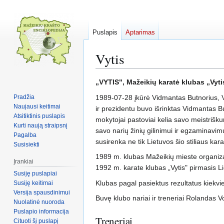
Puslapis
Aptarimas
Vytis
Pereiti
Jump
„VYTIS", Mažeikių karatė klubas „Vyti
į
to
Pradžia
1989-07-28 įkūrė Vidmantas Butnorius, V
navigaciją
search
Naujausi keitimai
ir prezidentu buvo išrinktas Vidmantas But
Atsitiktinis puslapis
mokytojai pastoviai kelia savo meistrišk
Kurti naują straipsnį
savo narių žinių gilinimui ir egzaminavi
Pagalba
susirenka ne tik Lietuvos šio stiliaus karat
Susisiekti
1989 m. klubas Mažeikių mieste organizav
Įrankiai
1992 m. karate klubas „Vytis" pirmasis L
Susiję puslapiai
Klubas pagal pasiektus rezultatus kiekvi
Susiję keitimai
Versija spausdinimui
Buvę klubo nariai ir treneriai Rolandas 
Nuolatinė nuoroda
Puslapio informacija
Treneriai
Cituoti šį puslapį