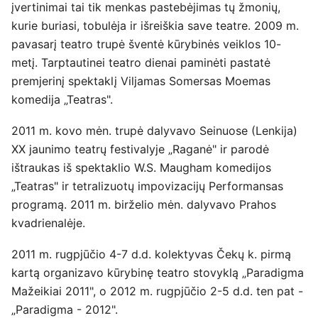
įvertinimai tai tik menkas pastebėjimas tų žmonių,
kurie buriasi, tobulėja ir išreiškia save teatre. 2009 m.
pavasarį teatro trupė šventė kūrybinės veiklos 10-
metį. Tarptautinei teatro dienai paminėti pastatė
premjerinį spektaklį Viljamas Somersas Moemas
komedija „Teatras".
2011 m. kovo mėn. trupė dalyvavo Seinuose (Lenkija)
XX jaunimo teatrų festivalyje „Raganė" ir parodė
ištraukas iš spektaklio W.S. Maugham komedijos
„Teatras" ir tetralizuotų impovizacijų Performansas
programą. 2011 m. birželio mėn. dalyvavo Prahos
kvadrienalėje.
2011 m. rugpjūčio 4-7 d.d. kolektyvas Čekų k. pirmą
kartą organizavo kūrybinę teatro stovyklą „Paradigma
Mažeikiai 2011", o 2012 m. rugpjūčio 2-5 d.d. ten pat -
„Paradigma - 2012".