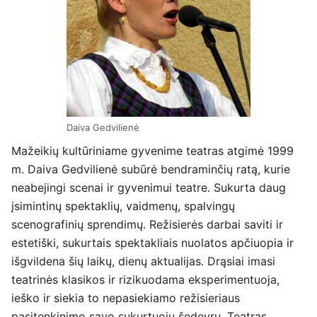
Daiva Gedvilienė
Mažeikių kultūriniame gyvenime teatras atgimė 1999
m. Daiva Gedvilienė subūrė bendraminčių ratą, kurie
neabejingi scenai ir gyvenimui teatre. Sukurta daug
įsimintinų spektaklių, vaidmenų, spalvingų
scenografinių sprendimų. Režisierės darbai saviti ir
estetiški, sukurtais spektakliais nuolatos apčiuopia ir
išgvildena šių laikų, dienų aktualijas. Drąsiai imasi
teatrinės klasikos ir rizikuodama eksperimentuoja,
ieško ir siekia to nepasiekiamo režisieriaus
pasitenkinimo savo sukurtuoju šedevru. Teatras