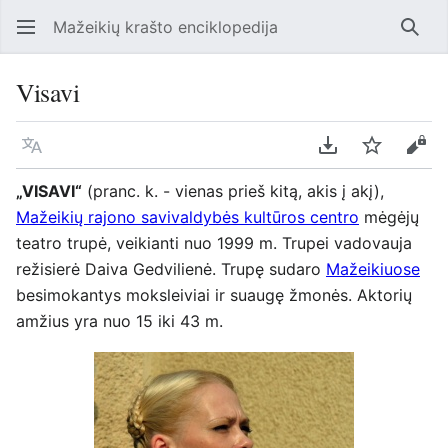
Mažeikių krašto enciklopedija
Ieško
Visavi
Kalba
Parsisiųsti kaip
Stebėti
Perž
„VISAVI“
(pranc. k. - vienas prieš kitą, akis į akį),
Mažeikių rajono savivaldybės kultūros centro
mėgėjų
teatro trupė, veikianti nuo 1999 m. Trupei vadovauja
režisierė Daiva Gedvilienė. Trupę sudaro
Mažeikiuose
besimokantys moksleiviai ir suaugę žmonės. Aktorių
amžius yra nuo 15 iki 43 m.