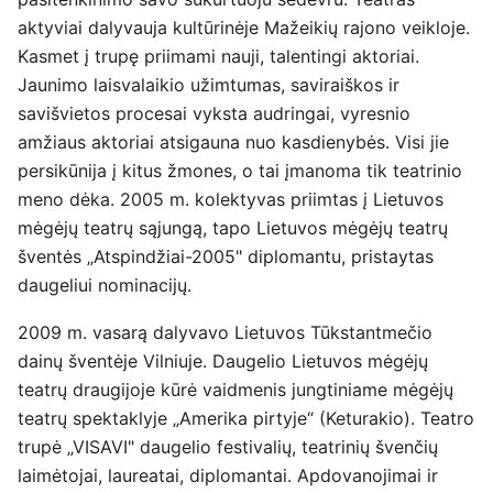
aktyviai dalyvauja kultūrinėje Mažeikių rajono veikloje.
Kasmet į trupę priimami nauji, talentingi aktoriai.
Jaunimo laisvalaikio užimtumas, saviraiškos ir
savišvietos procesai vyksta audringai, vyresnio
amžiaus aktoriai atsigauna nuo kasdienybės. Visi jie
persikūnija į kitus žmones, o tai įmanoma tik teatrinio
meno dėka. 2005 m. kolektyvas priimtas į Lietuvos
mėgėjų teatrų sąjungą, tapo Lietuvos mėgėjų teatrų
šventės „Atspindžiai-2005" diplomantu, pristaytas
daugeliui nominacijų.
2009 m. vasarą dalyvavo Lietuvos Tūkstantmečio
dainų šventėje Vilniuje. Daugelio Lietuvos mėgėjų
teatrų draugijoje kūrė vaidmenis jungtiniame mėgėjų
teatrų spektaklyje „Amerika pirtyje“ (Keturakio). Teatro
trupė „VISAVI" daugelio festivalių, teatrinių švenčių
laimėtojai, laureatai, diplomantai. Apdovanojimai ir