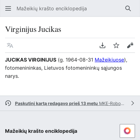
Mažeikių krašto enciklopedija
Ieško
Virginijus Jucikas
Kalba
Parsisiųsti kaip
Stebėti
Perž
JUCIKAS VIRGINIJUS
(g. 1964-08-31
Mažeikiuose
),
fotomenininkas, Lietuvos fotomenininkų sąjungos
narys.
Paskutinį kartą redagavo prieš 13 metų
MKE-Robotas
Mažeikių krašto enciklopedija