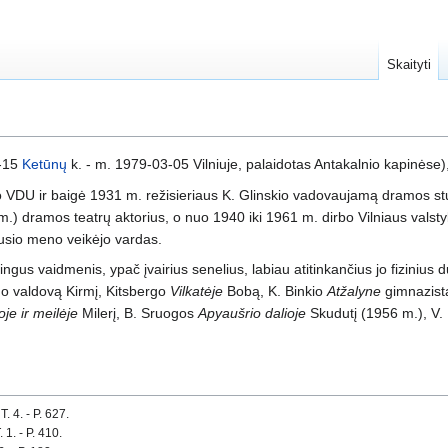
Skaityti
1-15
Ketūnų
k. - m. 1979-03-05 Vilniuje, palaidotas Antakalnio kapinėse)
o VDU ir baigė 1931 m. režisieriaus K. Glinskio vadovaujamą dramos stud
.) dramos teatrų aktorius, o nuo 1940 iki 1961 m. dirbo Vilniaus valst
iusio meno veikėjo vardas.
ingus vaidmenis, ypač įvairius senelius, labiau atitinkančius jo fizinius
ino valdovą Kirmį, Kitsbergo
Vilkatėje
Bobą, K. Binkio
Atžalyne
gimnazist
oje ir meilėje
Milerį, B. Sruogos
Apyaušrio dalioje
Skudutį (1956 m.), V.
T. 4. - P. 627.
 1. - P. 410.