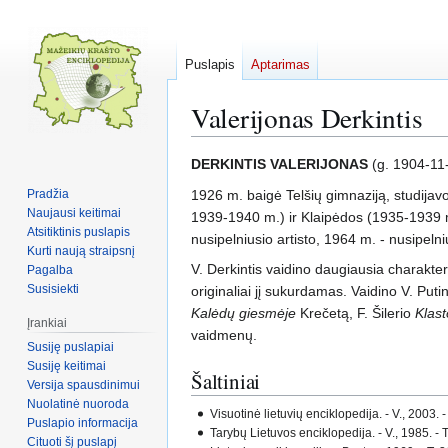
Puslapis
Aptarimas
Valerijonas Derkintis
Pereiti
Jump
DERKINTIS VALERIJONAS
(g. 1904-1
į
to
Pradžia
1926 m. baigė Telšių gimnaziją, studijav
navigaciją
search
Naujausi keitimai
1939-1940 m.) ir Klaipėdos (1935-1939 m
Atsitiktinis puslapis
nusipelniusio artisto, 1964 m. - nusipeln
Kurti naują straipsnį
V. Derkintis vaidino daugiausia charakter
Pagalba
Susisiekti
originaliai jį sukurdamas. Vaidino V. Put
Kalėdų giesmėje
Krečetą, F. Šilerio
Klast
Įrankiai
vaidmenų.
Susiję puslapiai
Susiję keitimai
Šaltiniai
Versija spausdinimui
Nuolatinė nuoroda
Visuotinė lietuvių enciklopedija. - V., 2003. - 
Puslapio informacija
Tarybų Lietuvos enciklopedija. - V., 1985. - T.
Cituoti šį puslapį