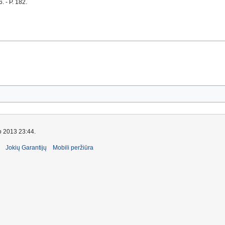
. - P. 182.
io 2013 23:44.
Jokių Garantijų
Mobili peržiūra