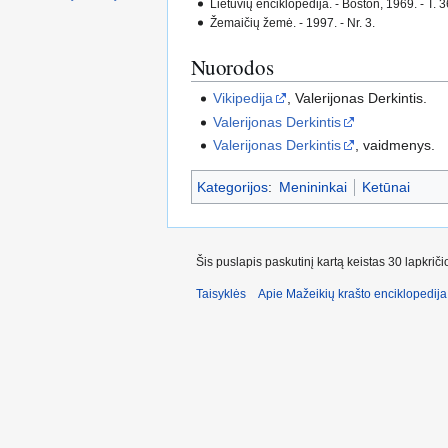
Lietuvių enciklopedija. - Boston, 1969. - T. 36
Žemaičių žemė. - 1997. - Nr. 3.
Nuorodos
Vikipedija
, Valerijonas Derkintis.
Valerijonas Derkintis
Valerijonas Derkintis
, vaidmenys.
Kategorijos
:
Menininkai
Ketūnai
Šis puslapis paskutinį kartą keistas 30 lapkrič
Taisyklės
Apie Mažeikių krašto enciklopedija