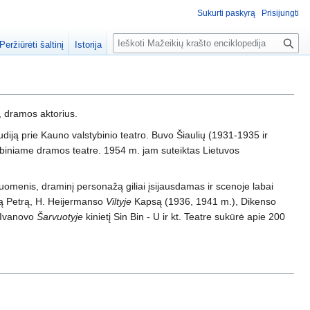
Sukurti paskyrą
Prisijungti
P
Peržiūrėti šaltinį
Istorija
a
i
e
š
, dramos aktorius.
k
a
iją prie Kauno valstybinio teatro. Buvo Šiaulių (1931-1935 ir
ybiniame dramos teatre. 1954 m. jam suteiktas Lietuvos
 duomenis, draminį personažą giliai įsijausdamas ir scenoje labai
ą Petrą, H. Heijermanso
Viltyje
Kapsą (1936, 1941 m.), Dikenso
 Ivanovo
Šarvuotyje
kinietį Sin Bin - U ir kt. Teatre sukūrė apie 200