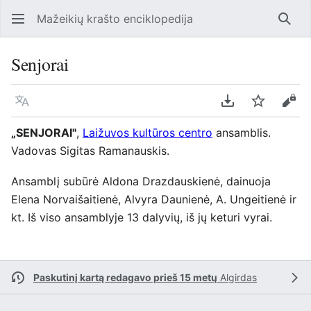
Mažeikių krašto enciklopedija
Ieško
Senjorai
Kalba
Parsisiųsti kaip
Stebėti
Perž
„SENJORAI"
,
Laižuvos kultūros centro
ansamblis.
Vadovas Sigitas Ramanauskis.
Ansamblį subūrė Aldona Drazdauskienė, dainuoja
Elena Norvaišaitienė, Alvyra Daunienė, A. Ungeitienė ir
kt. Iš viso ansamblyje 13 dalyvių, iš jų keturi vyrai.
Paskutinį kartą redagavo prieš 15 metų
Algirdas