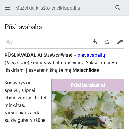
Mažeikių krašto enciklopedija
Ieško
Pūsliavabaliai
Kalba
Parsisiųsti kaip
Stebėti
Perž
PŪSLIAVABALIAI
(
Malachiinae
) -
pievavabalių
(
Melyridae
) šeimos vabalų pošeimis. Anksčiau buvo
išskiriami į savarankišką šeimą
Malachiidae
.
Kūnas ryškių
Pūsliavabaliai
spalvų, silpnai
chitinizuotas, todėl
minkštas.
Viršutiniai žandai
su dviguba viršūne.