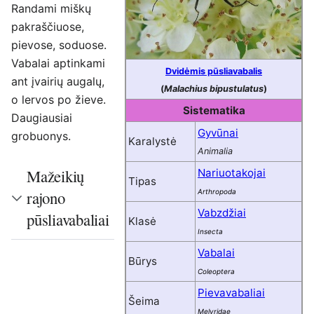
Randami miškų
pakraščiuose,
pievose, soduose.
Vabalai aptinkami
Dvidėmis pūsliavabalis
ant įvairių augalų,
(
Malachius bipustulatus
)
o lervos po žieve.
Sistematika
Daugiausiai
Gyvūnai
grobuonys.
Karalystė
Animalia
Mažeikių
Nariuotakojai
Tipas
Arthropoda
rajono
Vabzdžiai
pūsliavabaliai
Klasė
Insecta
Vabalai
Būrys
Coleoptera
Pievavabaliai
Šeima
Melyridae