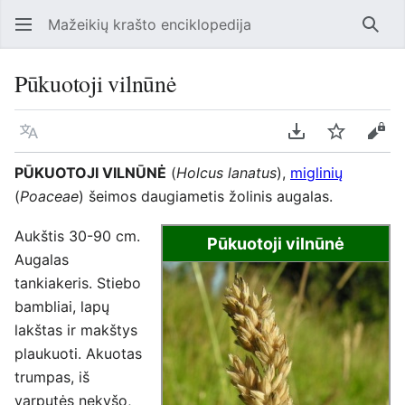
Mažeikių krašto enciklopedija
Ieško
Pūkuotoji vilnūnė
Kalba
Parsisiųsti kaip
Stebėti
Perž
PŪKUOTOJI VILNŪNĖ
(
Holcus lanatus
),
miglinių
(
Poaceae
) šeimos daugiametis žolinis augalas.
Aukštis 30-90 cm.
Pūkuotoji vilnūnė
Augalas
tankiakeris. Stiebo
bambliai, lapų
lakštas ir makštys
plaukuoti. Akuotas
trumpas, iš
varputės nekyšo,