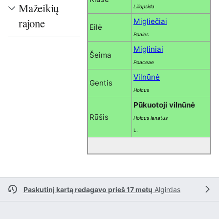
Mažeikių
Liliopsida
rajone
Migliečiai
Eilė
Poales
Migliniai
Šeima
Poaceae
Vilnūnė
Gentis
Holcus
Pūkuotoji vilnūnė
Rūšis
Holcus lanatus
L.
Paskutinį kartą redagavo prieš 17 metų
Algirdas