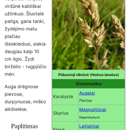
viršūnė kabliškai
užlinkusi. Šluotelė
pailga, gana tanki,
žydėjimo metu
plačiau
išsiskleidusi, siekia
daugiau kaip 10
cm ilgio. Žydi
birželio - rugpjūčio
mėn.
Pūkuotoji vilnūnė (
Holcus lanatus
)
Sistematika
Auga drėgnose
Augalai
pievose,
Karalystė
Plantae
durpynuose, miško
aikštelėse.
Magnolijūnai
Skyrius
Magnoliophyta
Paplitimas
Lelijainiai
Klasė