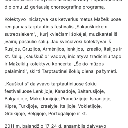
diplomu už geriausią choreografinę programą.
Kolektyvo iniciatyva kas ketverius metus Mažeikiuose
rengiamas tarptautinis festivalis „Sukauškiekem,
sutrepsiekem", į kurį kviečiami šokėjai, muzikantai iš
įvairių pasaulio šalių. Jau svečiavosi kolektyvai iš
Rusijos, Gruzijos, Armėnijos, lenkijos, Izraelio, Italijos ir
kt. šalių. „Kauškučio" vadovų iniciatyva tradiciniu tapo
ir Mažeikių kolektyvų koncertai „Šokio mūzos
palaiminti", skirti Tarptautinei šokių dienai pažymėti.
„Kauškutis" dalyvavo tarptautiniuose šokių
festivaliuose Lenkijoje, Kanadoje, Baltarusijoje,
Bulgarijoje, Makedonijoje, Prancūzijoje, Ispanijoje,
Kipre, Turkijoje, Izraelyje, Italijoje, Vokietijoje,
Graikijoje, Belgijoje, Portugalijoje ir kt.
2011 m. balandžio 17-24 d. ansamblis dalyvavo