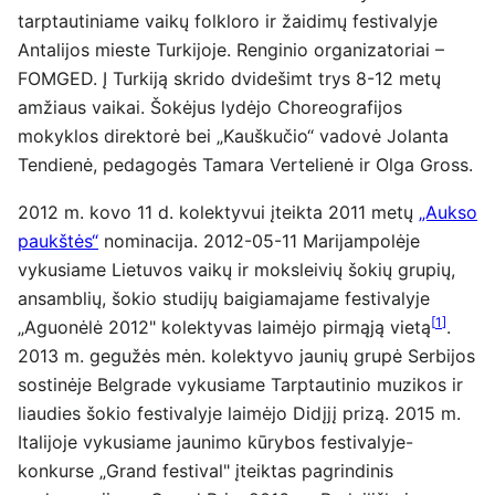
tarptautiniame vaikų folkloro ir žaidimų festivalyje
Antalijos mieste Turkijoje. Renginio organizatoriai –
FOMGED. Į Turkiją skrido dvidešimt trys 8-12 metų
amžiaus vaikai. Šokėjus lydėjo Choreografijos
mokyklos direktorė bei „Kauškučio“ vadovė Jolanta
Tendienė, pedagogės Tamara Vertelienė ir Olga Gross.
2012 m. kovo 11 d. kolektyvui įteikta 2011 metų
„Aukso
paukštės“
nominacija. 2012-05-11 Marijampolėje
vykusiame Lietuvos vaikų ir moksleivių šokių grupių,
ansamblių, šokio studijų baigiamajame festivalyje
[
1
]
„Aguonėlė 2012" kolektyvas laimėjo pirmąją vietą
.
2013 m. gegužės mėn. kolektyvo jaunių grupė Serbijos
sostinėje Belgrade vykusiame Tarptautinio muzikos ir
liaudies šokio festivalyje laimėjo Didįjį prizą. 2015 m.
Italijoje vykusiame jaunimo kūrybos festivalyje-
konkurse „Grand festival" įteiktas pagrindinis