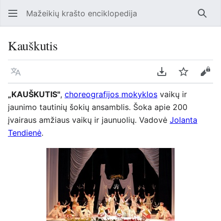
Mažeikių krašto enciklopedija
Ieško
Kauškutis
Kalba
Parsisiųsti kaip
Stebėti
Perž
„KAUŠKUTIS"
,
choreografijos mokyklos
vaikų ir
jaunimo tautinių šokių ansamblis. Šoka apie 200
įvairaus amžiaus vaikų ir jaunuolių. Vadovė
Jolanta
Tendienė
.