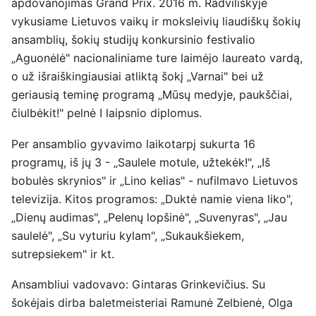
apdovanojimas Grand Prix. 2016 m. Radviliškyje
vykusiame Lietuvos vaikų ir moksleivių liaudiškų šokių
ansamblių, šokių studijų konkursinio festivalio
„Aguonėlė" nacionaliniame ture laimėjo laureato vardą,
o už išraiškingiausiai atliktą šokį „Varnai" bei už
geriausią teminę programą „Mūsų medyje, paukščiai,
čiulbėkit!" pelnė I laipsnio diplomus.
Per ansamblio gyvavimo laikotarpį sukurta 16
programų, iš jų 3 - „Saulele motule, užtekėk!", „Iš
bobulės skrynios" ir „Lino kelias" - nufilmavo Lietuvos
televizija. Kitos programos: „Duktė namie viena liko",
„Dienų audimas", „Pelenų lopšinė", „Suvenyras", „Jau
saulelė", „Su vyturiu kylam", „Sukaukšiekem,
sutrepsiekem" ir kt.
Ansambliui vadovavo: Gintaras Grinkevičius. Su
šokėjais dirba baletmeisteriai Ramunė Zelbienė, Olga