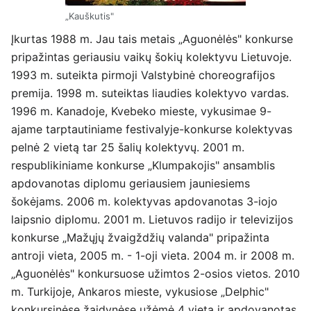
„Kauškutis"
Įkurtas 1988 m. Jau tais metais „Aguonėlės" konkurse
pripažintas geriausiu vaikų šokių kolektyvu Lietuvoje.
1993 m. suteikta pirmoji Valstybinė choreografijos
premija. 1998 m. suteiktas liaudies kolektyvo vardas.
1996 m. Kanadoje, Kvebeko mieste, vykusimae 9-
ajame tarptautiniame festivalyje-konkurse kolektyvas
pelnė 2 vietą tar 25 šalių kolektyvų. 2001 m.
respublikiniame konkurse „Klumpakojis" ansamblis
apdovanotas diplomu geriausiem jauniesiems
šokėjams. 2006 m. kolektyvas apdovanotas 3-iojo
laipsnio diplomu. 2001 m. Lietuvos radijo ir televizijos
konkurse „Mažųjų žvaigždžių valanda" pripažinta
antroji vieta, 2005 m. - 1-oji vieta. 2004 m. ir 2008 m.
„Aguonėlės" konkursuose užimtos 2-osios vietos. 2010
m. Turkijoje, Ankaros mieste, vykusiose „Delphic"
konkursinėse žaidynėse užėmė 4 vietą ir apdovanotas