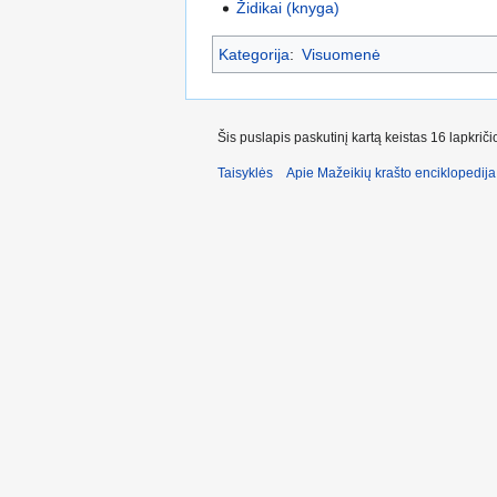
Židikai (knyga)
Kategorija
:
Visuomenė
Šis puslapis paskutinį kartą keistas 16 lapkrič
Taisyklės
Apie Mažeikių krašto enciklopedija