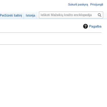
Sukurti paskyrą
Prisijungti
P
Peržiūrėti šaltinį
Istorija
a
i
Pagalba
e
š
k
a