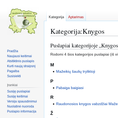
Kategorija
Aptarimas
Kategorija
:
Knygos
Puslapiai kategorijoje „Knygos
Pereiti
Jump
į
to
Pradžia
Rodomi 4 šios kategorijos puslapiai (iš vi
navigaciją
search
Naujausi keitimai
Atsitiktinis puslapis
M
Kurti naują straipsnį
Pagalba
Mažeikių šaulių tryliktoji
Susisiekti
P
Įrankiai
Pabaiga baigiasi
Susiję puslapiai
Susiję keitimai
R
Versija spausdinimui
Raudonosios knygos vabzdžiai Mažei
Nuolatinė nuoroda
Puslapio informacija
Ž