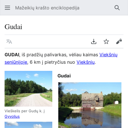
Mažeikių krašto enciklopedija
Ieško
Gudai
Kalba
Parsisiųsti kaip
Stebėti
Perž
GUDAI
, iš pradžių palivarkas, vėliau kaimas
Viekšnių
seniūnijoje
, 6 km į pietryčius nuo
Viekšnių
.
Gudai
Vieškelis per Gudų k. į
Gyvolius