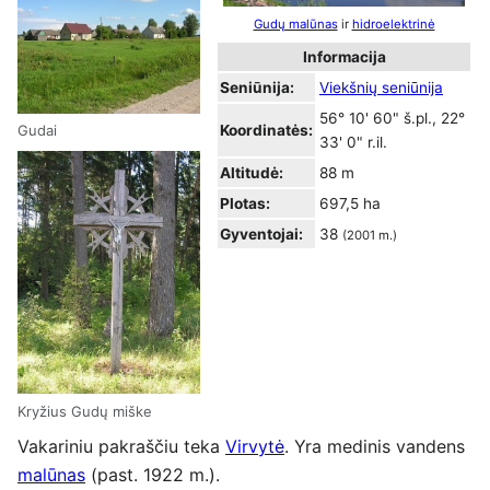
Gudų malūnas
ir
hidroelektrinė
Informacija
Seniūnija:
Viekšnių seniūnija
56° 10' 60" š.pl., 22°
Koordinatės:
Gudai
33' 0" r.il.
Altitudė:
88 m
Plotas:
697,5 ha
Gyventojai:
38
(2001 m.)
Kryžius Gudų miške
Vakariniu pakraščiu teka
Virvytė
. Yra medinis vandens
malūnas
(past. 1922 m.).