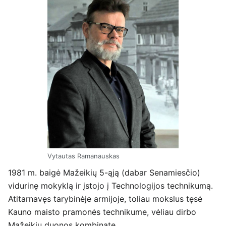
Vytautas Ramanauskas
1981 m. baigė Mažeikių 5-ąją (dabar Senamiesčio)
vidurinę mokyklą ir įstojo į Technologijos technikumą.
Atitarnavęs tarybinėje armijoje, toliau mokslus tęsė
Kauno maisto pramonės technikume, vėliau dirbo
Mažeikių duonos kombinate.