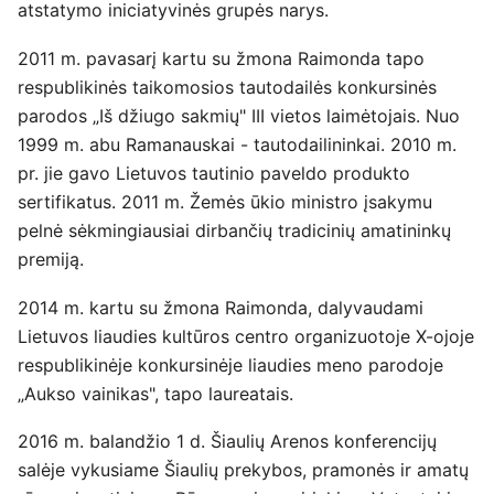
atstatymo iniciatyvinės grupės narys.
2011 m. pavasarį kartu su žmona Raimonda tapo
respublikinės taikomosios tautodailės konkursinės
parodos „Iš džiugo sakmių" III vietos laimėtojais. Nuo
1999 m. abu Ramanauskai - tautodailininkai. 2010 m.
pr. jie gavo Lietuvos tautinio paveldo produkto
sertifikatus. 2011 m. Žemės ūkio ministro įsakymu
pelnė sėkmingiausiai dirbančių tradicinių amatininkų
premiją.
2014 m. kartu su žmona Raimonda, dalyvaudami
Lietuvos liaudies kultūros centro organizuotoje X-ojoje
respublikinėje konkursinėje liaudies meno parodoje
„Aukso vainikas", tapo laureatais.
2016 m. balandžio 1 d. Šiaulių Arenos konferencijų
salėje vykusiame Šiaulių prekybos, pramonės ir amatų