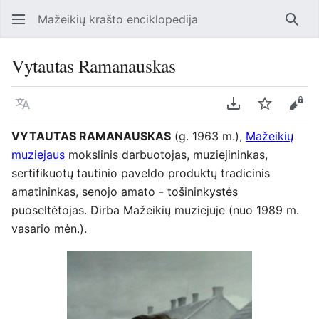
Mažeikių krašto enciklopedija
Ieško
Vytautas Ramanauskas
Kalba
Parsisiųsti kaip
Stebėti
Perž
VYTAUTAS RAMANAUSKAS
(g. 1963 m.),
Mažeikių
muziejaus
mokslinis darbuotojas, muziejininkas,
sertifikuotų tautinio paveldo produktų tradicinis
amatininkas, senojo amato - tošininkystės
puoseltėtojas. Dirba Mažeikių muziejuje (nuo 1989 m.
vasario mėn.).