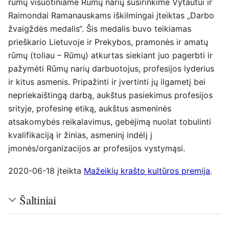
rūmų visuotiniame Rūmų narių susirinkime Vytautui ir
Raimondai Ramanauskams iškilmingai įteiktas „Darbo
žvaigždės medalis“. Šis medalis buvo teikiamas
prieškario Lietuvoje ir Prekybos, pramonės ir amatų
rūmų (toliau – Rūmų) atkurtas siekiant juo pagerbti ir
pažymėti Rūmų narių darbuotojus, profesijos lyderius
ir kitus asmenis. Pripažinti ir įvertinti jų ilgametį bei
nepriekaištingą darbą, aukštus pasiekimus profesijos
srityje, profesinę etiką, aukštus asmeninės
atsakomybės reikalavimus, gebėjimą nuolat tobulinti
kvalifikaciją ir žinias, asmeninį indėlį į
įmonės/organizacijos ar profesijos vystymąsi.
2020-06-18 įteikta
Mažeikių krašto kultūros premija
.
Šaltiniai