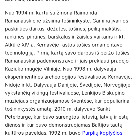
Nuo 1994 m. kartu su žmona Raimonda
Ramanauskiene užsiima tošininkyste. Gamina įvairios
paskirties daikus: dėžutes, tošines, peilių makštis,
rankines, pintines, barškalus ir žaislus vaikams ir kt.
Atkūrė XIV a. Kernavėje rastos tošies ornamentavo
technologiją. Pirmą kartą savo darbus iš beržo tošies
Ramanauskai pademonstravo ir jais prekiauti pradėjo
Kaziuko mugėje Vilniuje. Nuo 1998 m. dalyvauja
eksperimentinės archeologijos festivaliuose Kernavėje,
Nidoje ir kt. Dalyvauja Danijoje, Švedijoje, Norvegijoje
vykstančių vikingų festivaliuose, Lenkijos Biskupino
muziejaus organizuojamose šventėse, kur populiarina
tošininkystės amatą. 2010 m. dalyvavo Sankt
Peterburge, kur buvo surengtos lietuvių, latvių ir estų
dienos ir kur buvo demonstruojamas Baltijos tautų
kultūros paveldas. 1992 m. buvo
Purplių koplyčios