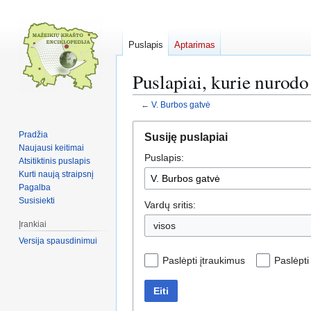
Puslapis
Aptarimas
Puslapiai, kurie nurodo
←
V. Burbos gatvė
Pereiti
Jump
Pradžia
Susiję puslapiai
į
to
Naujausi keitimai
Puslapis:
navigaciją
search
Atsitiktinis puslapis
Kurti naują straipsnį
Pagalba
Susisiekti
Vardų sritis:
Įrankiai
visos
Versija spausdinimui
Paslėpti įtraukimus
Paslėpt
Eiti