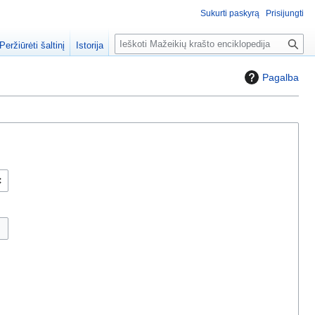
Sukurti paskyrą
Prisijungti
P
Peržiūrėti šaltinį
Istorija
a
i
Pagalba
e
š
k
a