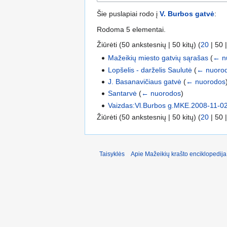
Šie puslapiai rodo į
V. Burbos gatvė
:
Rodoma 5 elementai.
Žiūrėti (
50 ankstesnių
|
50 kitų
) (
20
|
50
Mažeikių miesto gatvių sąrašas
(
← n
Lopšelis - darželis Saulutė
(
← nuoro
J. Basanavičiaus gatvė
(
← nuorodos
Santarvė
(
← nuorodos
)
Vaizdas:Vl.Burbos g.MKE.2008-11-02
Žiūrėti (
50 ankstesnių
|
50 kitų
) (
20
|
50
Taisyklės
Apie Mažeikių krašto enciklopedija