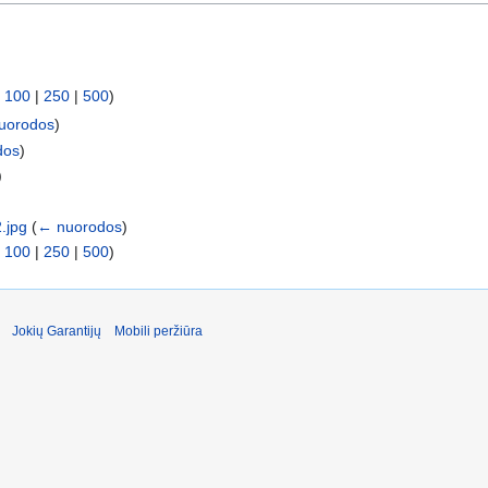
|
100
|
250
|
500
)
uorodos
)
dos
)
)
.jpg
(
← nuorodos
)
|
100
|
250
|
500
)
Jokių Garantijų
Mobili peržiūra