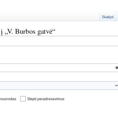
Skaityti
 į „V. Burbos gatvė“
i nuorodas
Slėpti peradresavimus