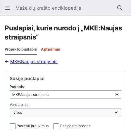
Mažeikių krašto enciklopedija
Ieško
Puslapiai, kurie nurodo į „MKE:Naujas
straipsnis“
Projekto puslapis
Aptarimas
←
MKE:Naujas straipsnis
Susiję puslapiai
Puslapis:
Vardų sritis:
Paslėpti įtraukimus
Paslėpti nuorodas