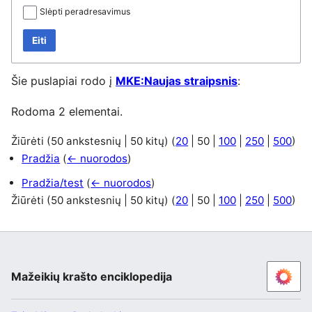
Slėpti peradresavimus
Eiti
Šie puslapiai rodo į
MKE:Naujas straipsnis
:
Rodoma 2 elementai.
Žiūrėti (
50 ankstesnių
|
50 kitų
) (
20
|
50
|
100
|
250
|
500
)
Pradžia
(
← nuorodos
)
Pradžia/test
(
← nuorodos
)
Žiūrėti (
50 ankstesnių
|
50 kitų
) (
20
|
50
|
100
|
250
|
500
)
Mažeikių krašto enciklopedija