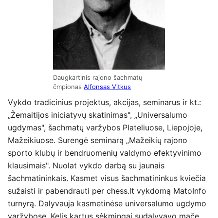
Daugkartinis rajono šachmatų
čmpionas
Alfonsas Vitkus
Vykdo tradicinius projektus, akcijas, seminarus ir kt.:
„Žemaitijos iniciatyvų skatinimas", „Universalumo
ugdymas", šachmatų varžybos Plateliuose, Liepojoje,
Mažeikiuose. Surengė seminarą „Mažeikių rajono
sporto klubų ir bendruomenių valdymo efektyvinimo
klausimais". Nuolat vykdo darbą su jaunais
šachmatininkais. Kasmet visus šachmatininkus kviečia
sužaisti ir pabendrauti per chess.lt vykdomą MatoInfo
turnyrą. Dalyvauja kasmetinėse universalumo ugdymo
varžybose. Kelis kartus sėkmingai sudalyvavo mače