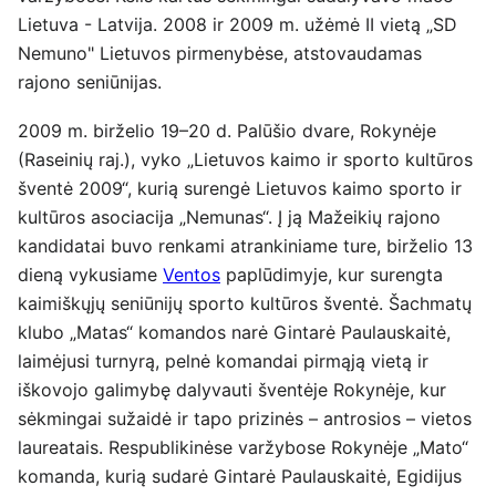
Lietuva - Latvija. 2008 ir 2009 m. užėmė II vietą „SD
Nemuno" Lietuvos pirmenybėse, atstovaudamas
rajono seniūnijas.
2009 m. birželio 19–20 d. Palūšio dvare, Rokynėje
(Raseinių raj.), vyko „Lietuvos kaimo ir sporto kultūros
šventė 2009“, kurią surengė Lietuvos kaimo sporto ir
kultūros asociacija „Nemunas“. Į ją Mažeikių rajono
kandidatai buvo renkami atrankiniame ture, birželio 13
dieną vykusiame
Ventos
paplūdimyje, kur surengta
kaimiškųjų seniūnijų sporto kultūros šventė. Šachmatų
klubo „Matas“ komandos narė Gintarė Paulauskaitė,
laimėjusi turnyrą, pelnė komandai pirmąją vietą ir
iškovojo galimybę dalyvauti šventėje Rokynėje, kur
sėkmingai sužaidė ir tapo prizinės – antrosios – vietos
laureatais. Respublikinėse varžybose Rokynėje „Mato“
komanda, kurią sudarė Gintarė Paulauskaitė, Egidijus