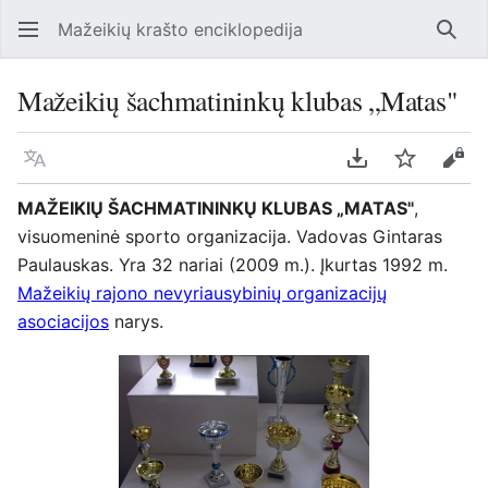
Mažeikių krašto enciklopedija
Ieško
Mažeikių šachmatininkų klubas „Matas"
Kalba
Parsisiųsti kaip
Stebėti
Perž
MAŽEIKIŲ ŠACHMATININKŲ KLUBAS „MATAS"
,
visuomeninė sporto organizacija. Vadovas Gintaras
Paulauskas. Yra 32 nariai (2009 m.). Įkurtas 1992 m.
Mažeikių rajono nevyriausybinių organizacijų
asociacijos
narys.