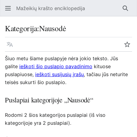
Mažeikių krašto enciklopedija
Ieško
Kategorija
:
Nausodė
Kalba
Steb
Šiuo metu šiame puslapyje nėra jokio teksto. Jūs
galite
ieškoti šio puslapio pavadinimo
kituose
puslapiuose,
ieškoti susijusių įrašų
, tačiau jūs neturite
teisės sukurti šio puslapio.
Puslapiai kategorijoje „Nausodė“
Rodomi 2 šios kategorijos puslapiai (iš viso
kategorijoje yra 2 puslapiai).