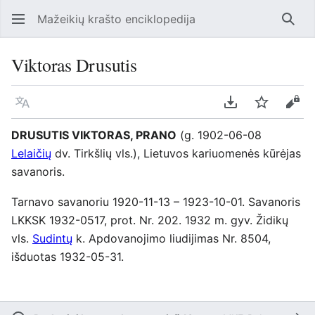
Mažeikių krašto enciklopedija
Ieško
Viktoras Drusutis
Kalba
Parsisiųsti kaip
Stebėti
Perž
DRUSUTIS VIKTORAS, PRANO
(g. 1902-06-08
Lelaičių
dv. Tirkšlių vls.), Lietuvos kariuomenės kūrėjas
savanoris.
Tarnavo savanoriu 1920-11-13 – 1923-10-01. Savanoris
LKKSK 1932-0517, prot. Nr. 202. 1932 m. gyv. Židikų
vls.
Sudintų
k. Apdovanojimo liudijimas Nr. 8504,
išduotas 1932-05-31.