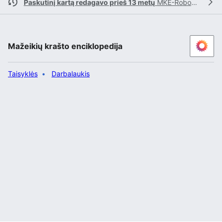
Paskutinį kartą redagavo prieš 13 metų
MKE-Robotas
Mažeikių krašto enciklopedija
Taisyklės
Darbalaukis