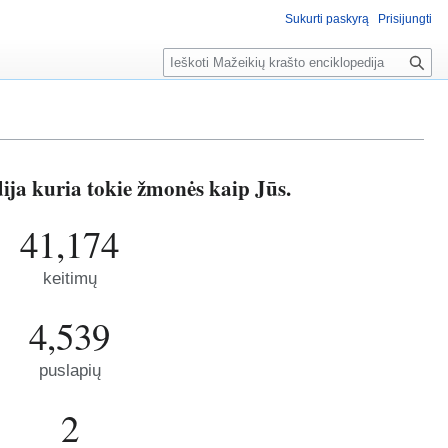
Sukurti paskyrą
Prisijungti
P
a
i
e
š
k
ija kuria tokie žmonės kaip Jūs.
a
41,174
keitimų
4,539
puslapių
2