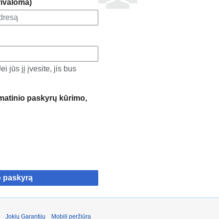
rivaloma)
 jūs jį įvesite, jis bus
atinio paskyrų kūrimo,
o paskyrą
Jokių Garantijų
Mobili peržiūra