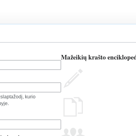
Mažeikių krašto encikloped
laptažodį, kurio
yje.