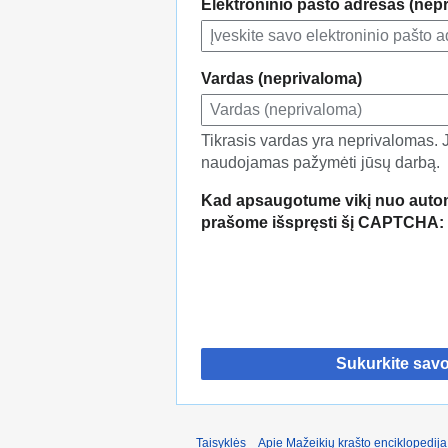
Elektroninio pašto adresas (nep
Vardas (neprivaloma)
Tikrasis vardas yra neprivalomas. Jei
naudojamas pažymėti jūsų darbą.
Kad apsaugotume vikį nuo autom
prašome išspręsti šį CAPTCHA:
Sukurkite sav
Taisyklės
Apie Mažeikių krašto enciklopedija