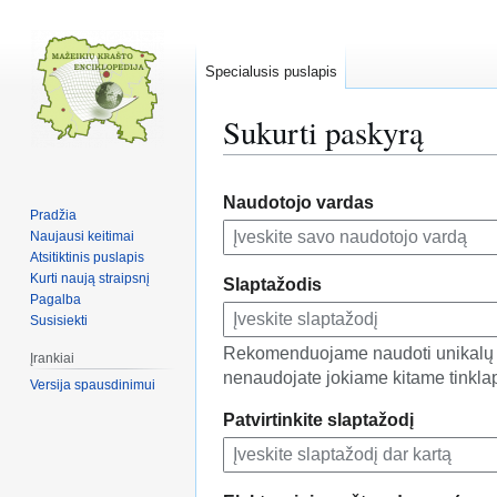
Specialusis puslapis
Sukurti paskyrą
Pereiti
Jump
Naudotojo vardas
į
to
Pradžia
navigaciją
search
Naujausi keitimai
Atsitiktinis puslapis
Kurti naują straipsnį
Slaptažodis
Pagalba
Susisiekti
Rekomenduojame naudoti unikalų s
Įrankiai
nenaudojate jokiame kitame tinklap
Versija spausdinimui
Patvirtinkite slaptažodį