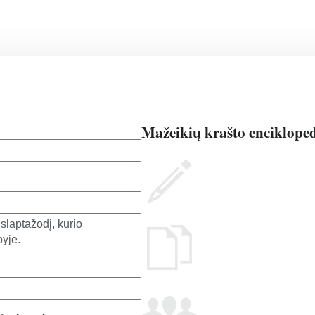
Mažeikių krašto encikloped
laptažodį, kurio
yje.