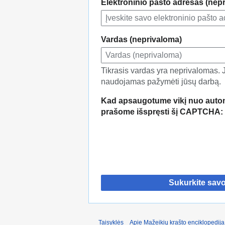
Elektroninio pašto adresas (nep
Vardas (neprivaloma)
Tikrasis vardas yra neprivalomas. Jei
naudojamas pažymėti jūsų darbą.
Kad apsaugotume vikį nuo autom
prašome išspręsti šį CAPTCHA:
Sukurkite sav
Taisyklės
Apie Mažeikių krašto enciklopedija