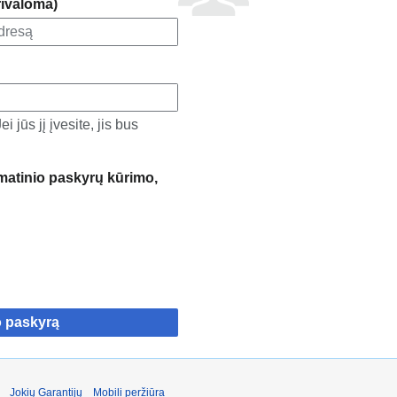
rivaloma)
 jūs jį įvesite, jis bus
atinio paskyrų kūrimo,
o paskyrą
Jokių Garantijų
Mobili peržiūra