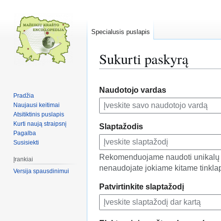
Specialusis puslapis
Sukurti paskyrą
Pereiti
Jump
Naudotojo vardas
į
to
Pradžia
navigaciją
search
Naujausi keitimai
Atsitiktinis puslapis
Kurti naują straipsnį
Slaptažodis
Pagalba
Susisiekti
Rekomenduojame naudoti unikalų s
Įrankiai
nenaudojate jokiame kitame tinklap
Versija spausdinimui
Patvirtinkite slaptažodį