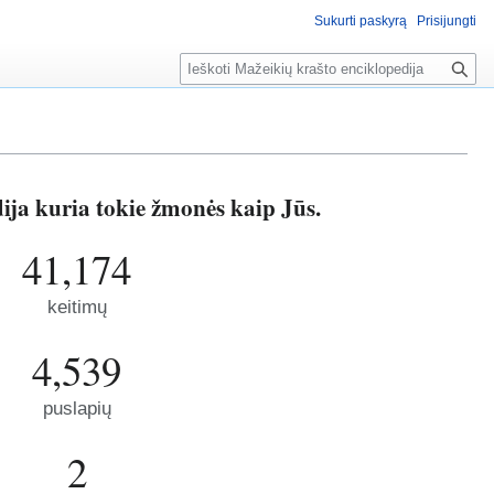
Sukurti paskyrą
Prisijungti
P
a
i
e
š
k
ija kuria tokie žmonės kaip Jūs.
a
41,174
keitimų
4,539
puslapių
2