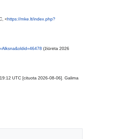
C, <
https://mke.lt/index.php?
tle=Alksna&oldid=46478
(žiūrėta 2026
2 19:12 UTC [cituota 2026-08-06]. Galima