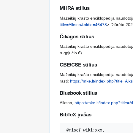
MHRA stilius
Mažeikių krašto enciklopedija naudotoja
title=Alksna&oldid=46478
> [žiūrėta 202
Čikagos stilius
Mažeikių krašto enciklopedija naudotoja
rugpjūčio 6).
CBE/CSE stilius
Mažeikių krašto enciklopedija naudotoj
rasti:
https://mke.lt/index.php?title=Al
Bluebook stilius
Alksna,
https://mke.lt/index.php?title
BibTeX įrašas
 @misc{ wiki:xxx,
