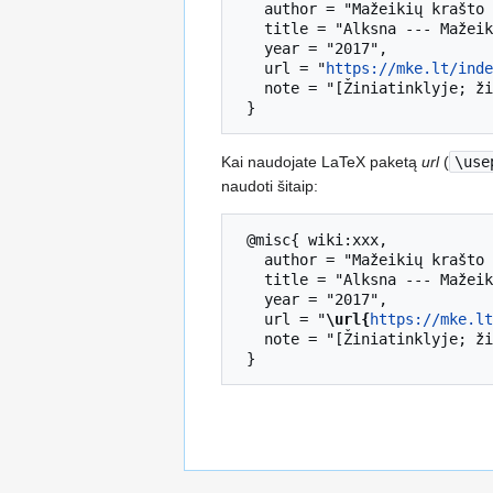
   author = "Mažeikių krašto enciklopedija",

   title = "Alksna --- Mažeikių krašto enciklopedija",

   year = "2017",

   url = "
https://mke.lt/inde
   note = "[Žiniatinklyje; žiūrėta 2026 rugpjūčio 6]"

Kai naudojate LaTeX paketą
url
(
\use
naudoti šitaip:
 @misc{ wiki:xxx,

   author = "Mažeikių krašto enciklopedija",

   title = "Alksna --- Mažeikių krašto enciklopedija",

   year = "2017",

   url = "
\url{
https://mke.lt
   note = "[Žiniatinklyje; žiūrėta 2026 rugpjūčio 6]"
