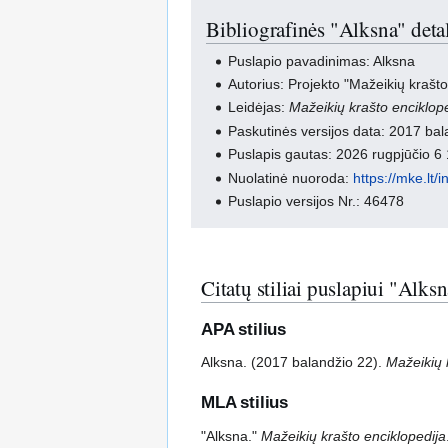
Bibliografinės "Alksna" deta
Puslapio pavadinimas: Alksna
Autorius: Projekto "Mažeikių krašto
Leidėjas:
Mažeikių krašto enciklop
Paskutinės versijos data: 2017 ba
Puslapis gautas: 2026 rugpjūčio 6
Nuolatinė nuoroda:
https://mke.lt
Puslapio versijos Nr.: 46478
Citatų stiliai puslapiui "Alks
APA stilius
Alksna. (2017 balandžio 22).
Mažeikių 
MLA stilius
"Alksna."
Mažeikių krašto enciklopedija