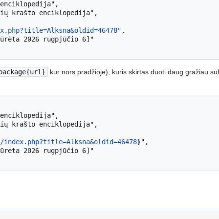
x.php?title=Alksna&oldid=46478
",

package{url}
kur nors pradžioje), kuris skirtas duoti daug gražiau su
/index.php?title=Alksna&oldid=46478
}
",
