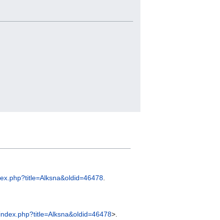
ndex.php?title=Alksna&oldid=46478
.
t/index.php?title=Alksna&oldid=46478
>.