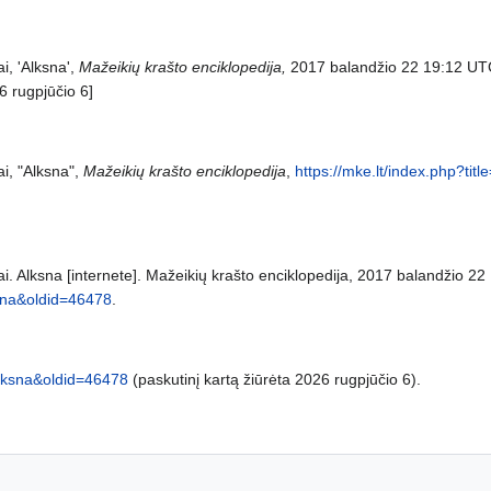
i, 'Alksna',
Mažeikių krašto enciklopedija,
2017 balandžio 22 19:12 UT
6 rugpjūčio 6]
i, "Alksna",
Mažeikių krašto enciklopedija
,
https://mke.lt/index.php?ti
ai. Alksna [internete]. Mažeikių krašto enciklopedija, 2017 balandžio 2
ksna&oldid=46478
.
=Alksna&oldid=46478
(paskutinį kartą žiūrėta 2026 rugpjūčio 6).