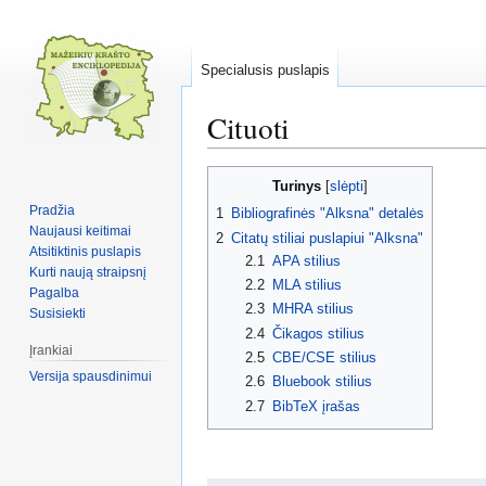
Specialusis puslapis
Cituoti
Pereiti
Jump
Turinys
į
to
Pradžia
1
Bibliografinės "Alksna" detalės
navigaciją
search
Naujausi keitimai
2
Citatų stiliai puslapiui "Alksna"
Atsitiktinis puslapis
2.1
APA stilius
Kurti naują straipsnį
2.2
MLA stilius
Pagalba
2.3
MHRA stilius
Susisiekti
2.4
Čikagos stilius
Įrankiai
2.5
CBE/CSE stilius
Versija spausdinimui
2.6
Bluebook stilius
2.7
BibTeX įrašas