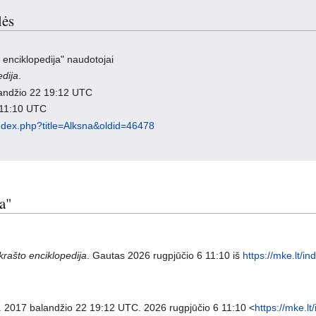
lės
 enciklopedija" naudotojai
edija
.
landžio 22 19:12 UTC
 11:10 UTC
/index.php?title=Alksna&oldid=46478
na"
krašto enciklopedija
. Gautas 2026 rugpjūčio 6 11:10 iš
https://mke.lt/i
. 2017 balandžio 22 19:12 UTC. 2026 rugpjūčio 6 11:10 <
https://mke.l