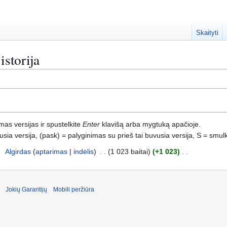
Skaityti
istorija
mas versijas ir spustelkite
Enter
klavišą arba mygtuką apačioje.
ia versija, (pask) = palyginimas su prieš tai buvusia versija, S = smul
0
Algirdas
aptarimas
indėlis
1 023 baitai
+1 023
Jokių Garantijų
Mobili peržiūra