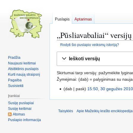
Puslapis
Aptarimas
„Pūsliavabaliai“ versijų 
Rodyti šio puslapio veiksmų istoriją?
Pereiti
Jump
Pradžia
Ieškoti versijų
į
to
Naujausi keitimai
navigaciją
search
Atsitiktinis puslapis
Skirtumai tarp versijų: pažymėkite lygina
Kurti naują straipsnį
Žymėjimai: (dab) = palyginimas su naujaus
Pagalba
Susisiekti
dab
pask
15:50, 30 gegužės 201
3
N
Įrankiai
0
ė
g
Susiję puslapiai
r
Susiję keitimai
e
Taisyklės
Apie Mažeikių krašto enciklopedija
Atomas
a
g
Puslapio informacija
k
u
e
ž