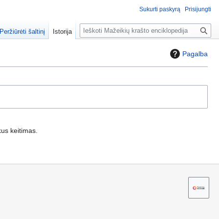
Sukurti paskyrą
Prisijungti
P
Peržiūrėti šaltinį
Istorija
a
i
Pagalba
e
š
k
a
kus keitimas.