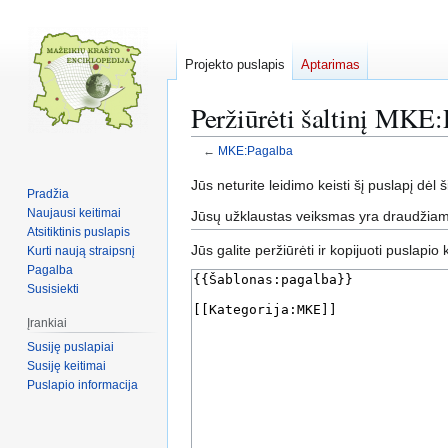
Projekto puslapis
Aptarimas
Peržiūrėti šaltinį MKE:
←
MKE:Pagalba
Pereiti
Jump
Jūs neturite leidimo keisti šį puslapį dėl š
Pradžia
į
to
Naujausi keitimai
Jūsų užklaustas veiksmas yra draudžiama
navigaciją
search
Atsitiktinis puslapis
Jūs galite peržiūrėti ir kopijuoti puslapio
Kurti naują straipsnį
Pagalba
Susisiekti
Įrankiai
Susiję puslapiai
Susiję keitimai
Puslapio informacija