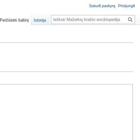
Sukurti paskyrą
Prisijungti
P
Peržiūrėti šaltinį
Istorija
a
i
e
š
k
a