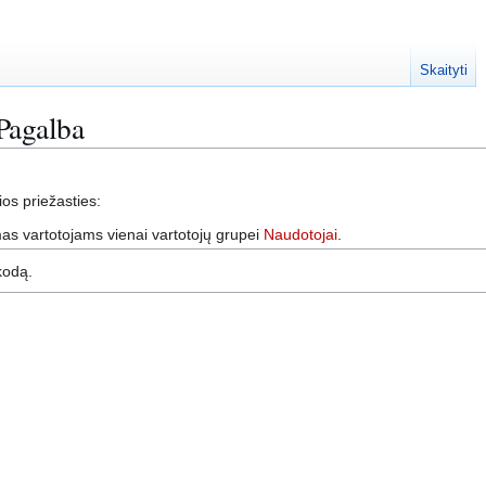
Skaityti
Pagalba
ios priežasties:
s vartotojams vienai vartotojų grupei
Naudotojai
.
 kodą.