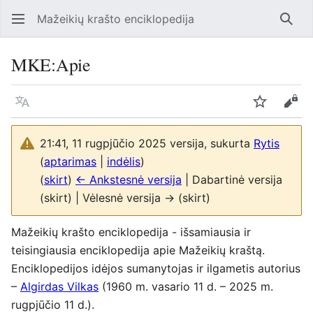
Mažeikių krašto enciklopedija
Ieško
MKE
:
Apie
Kalba
Stebėti
Perž
21:41, 11 rugpjūčio 2025 versija, sukurta
Rytis
(
aptarimas
|
indėlis
)
(
skirt
)
← Ankstesnė versija
| Dabartinė versija
(skirt) | Vėlesnė versija → (skirt)
Mažeikių krašto enciklopedija - išsamiausia ir
teisingiausia enciklopedija apie Mažeikių kraštą.
Enciklopedijos idėjos sumanytojas ir ilgametis autorius
–
Algirdas Vilkas
(1960 m. vasario 11 d. – 2025 m.
rugpjūčio 11 d.).