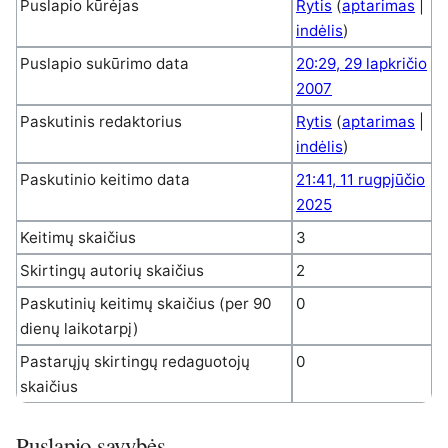
Puslapio kūrėjas
Rytis
(
aptarimas
|
indėlis
)
Puslapio sukūrimo data
20:29, 29 lapkričio
2007
Paskutinis redaktorius
Rytis
(
aptarimas
|
indėlis
)
Paskutinio keitimo data
21:41, 11 rugpjūčio
2025
Keitimų skaičius
3
Skirtingų autorių skaičius
2
Paskutinių keitimų skaičius (per 90
0
dienų laikotarpį)
Pastarųjų skirtingų redaguotojų
0
skaičius
Puslapio savybės