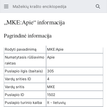
Mažeikių krašto enciklopedija
Ieško
„MKE:Apie“ informacija
Pagrindinė informacija
Rodyti pavadinimą
MKE:Apie
Numatytasis rūšiavimo
Apie
raktas
Puslapio ilgis (baitais)
305
Vardų srities ID
4
Vardų sritis
MKE
Puslapio ID
1502
Puslapio turinio kalba
lt - lietuvių