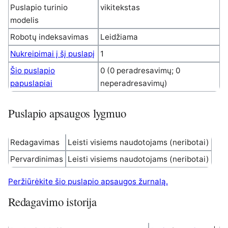
Puslapio turinio
vikitekstas
modelis
Robotų indeksavimas
Leidžiama
Nukreipimai į šį puslapį
1
Šio puslapio
0 (0 peradresavimų; 0
papuslapiai
neperadresavimų)
Puslapio apsaugos lygmuo
Redagavimas
Leisti visiems naudotojams (neribotai)
Pervardinimas
Leisti visiems naudotojams (neribotai)
Peržiūrėkite šio puslapio apsaugos žurnalą.
Redagavimo istorija