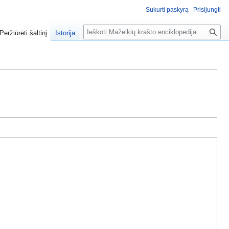
Sukurti paskyrą
Prisijungti
P
Peržiūrėti šaltinį
Istorija
a
i
e
š
k
a