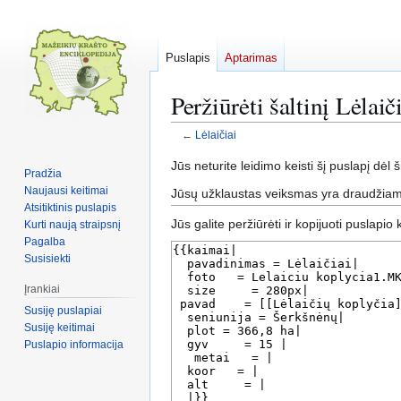
Puslapis
Aptarimas
Peržiūrėti šaltinį Lėlaič
←
Lėlaičiai
Pereiti
Jump
Jūs neturite leidimo keisti šį puslapį dėl š
Pradžia
į
to
Naujausi keitimai
Jūsų užklaustas veiksmas yra draudžiama
navigaciją
search
Atsitiktinis puslapis
Jūs galite peržiūrėti ir kopijuoti puslapio
Kurti naują straipsnį
Pagalba
Susisiekti
Įrankiai
Susiję puslapiai
Susiję keitimai
Puslapio informacija