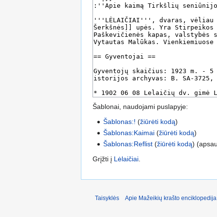
Šablonai, naudojami puslapyje:
Šablonas:!
(
žiūrėti kodą
)
Šablonas:Kaimai
(
žiūrėti kodą
)
Šablonas:Reflist
(
žiūrėti kodą
) (apsa
Grįžti į
Lėlaičiai
.
Taisyklės
Apie Mažeikių krašto enciklopedija