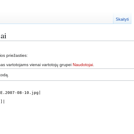
Skaityti
iai
ios priežasties:
s vartotojams vienai vartotojų grupei
Naudotojai
.
 kodą.