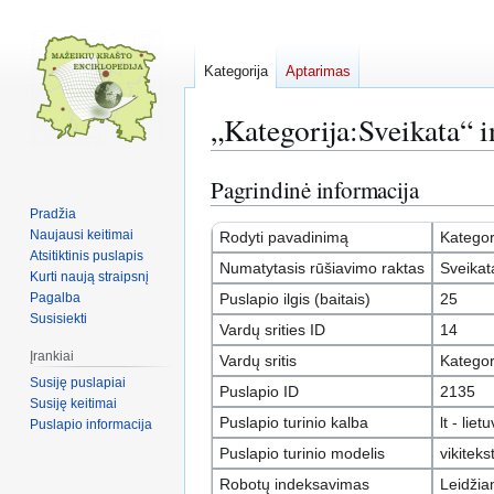
Kategorija
Aptarimas
„Kategorija:Sveikata“ i
Pagrindinė informacija
Pereiti
Jump
į
to
Pradžia
navigaciją
search
Naujausi keitimai
Rodyti pavadinimą
Kategor
Atsitiktinis puslapis
Numatytasis rūšiavimo raktas
Sveikat
Kurti naują straipsnį
Pagalba
Puslapio ilgis (baitais)
25
Susisiekti
Vardų srities ID
14
Įrankiai
Vardų sritis
Kategor
Susiję puslapiai
Puslapio ID
2135
Susiję keitimai
Puslapio turinio kalba
lt - lietu
Puslapio informacija
Puslapio turinio modelis
vikiteks
Robotų indeksavimas
Leidži