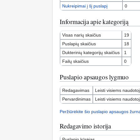
Nukreipimai į šį puslapį
0
Informacija apie kategoriją
Visas narių skaičius
19
Puslapių skaičius
18
Dukterinių kategorijų skaičius
1
Failų skaičius
0
Puslapio apsaugos lygmuo
Redagavimas
Leisti visiems naudoto
Pervardinimas
Leisti visiems naudoto
Peržiūrėkite šio puslapio apsaugos žurna
Redagavimo istorija
Puslapio kūrėjas