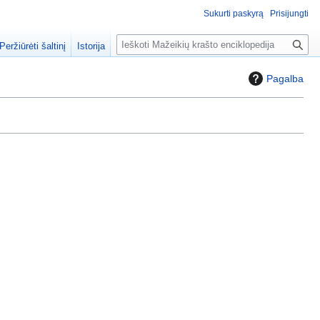
Sukurti paskyrą
Prisijungti
P
Peržiūrėti šaltinį
Istorija
a
i
Pagalba
e
š
k
a