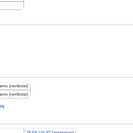
jams (neribotai)
jams (neribotai)
lą.
78.58.116.97
(
aptarimas
)