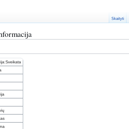
Skaityti
nformacija
ija:Sveikata
a
ija
vių
tas
ama