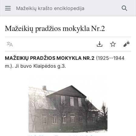
Mažeikių krašto enciklopedija
Ieško
Mažeikių pradžios mokykla Nr.2
Kalba
Parsisiųsti kaip
Stebėti
Perž
MAŽEIKIŲ PRADŽIOS MOKYKLA NR.2
(1925--1944
m.). Ji buvo Klaipėdos g.3.